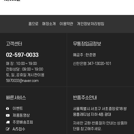
홈으로
매장소개
이용약관
개인정보처리방침
고객센터
무통장입금정보
02-597-0033
예금주 : 한준영
매 장 : 10:00 ~ 19:00
신한은행 347-13020-101
전화상담 : 09:00 ~ 19:00
토, 일, 공휴일 게시판이용
5970033@naver.com
빠른서비스
반품주소안내
이벤트
서울특별시 서초구 서초중앙로18 쌍
용플레티넘 지하 4층 광대
제품동영상
주문배송조회
자세한 교환·반품절차 안내는
상품하
단을 참고해주세요.
A/S접수