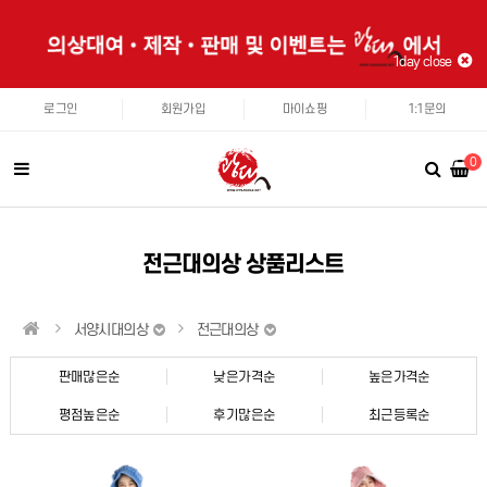
1day close
로그인
회원가입
마이쇼핑
1:1문의
0
전근대의상 상품리스트
서양시대의상
전근대의상
판매많은순
낮은가격순
높은가격순
평점높은순
후기많은순
최근등록순