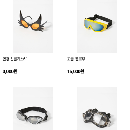
안경.선글라스61
고글-옐로우
3,000원
15,000원