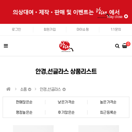
1day close
로그인
회원가입
마이쇼핑
1:1문의
0
안경,선글라스 상품리스트
소품
안경,선글라스
판매많은순
낮은가격순
높은가격순
평점높은순
후기많은순
최근등록순