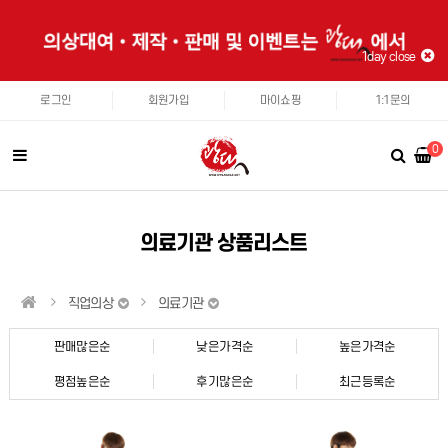
1day close
로그인
회원가입
마이쇼핑
1:1문의
0
의료기관 상품리스트
직업의상
의료기관
판매많은순
낮은가격순
높은가격순
평점높은순
후기많은순
최근등록순