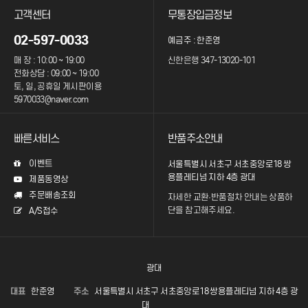
고객센터
무통장입금정보
02-597-0033
예금주 : 한준영
매 장 : 10:00 ~ 19:00
신한은행 347-13020-101
전화상담 : 09:00 ~ 19:00
토, 일, 공휴일 게시판이용
5970033@naver.com
빠른서비스
반품주소안내
이벤트
서울특별시 서초구 서초중앙로18 쌍
용플레티넘 지하 4층 광대
제품동영상
주문배송조회
자세한 교환·반품절차 안내는
상품하
단을 참고해주세요.
A/S접수
광대
대표
한준영
주소
서울특별시 서초구 서초중앙로18 쌍용플레티넘 지하 4층 광
대