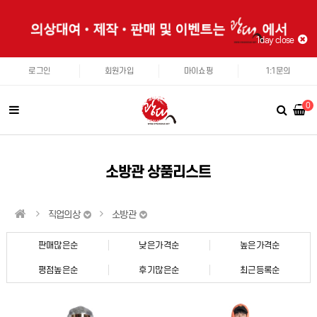
1day close
로그인
회원가입
마이쇼핑
1:1문의
0
소방관 상품리스트
직업의상
소방관
판매많은순
낮은가격순
높은가격순
평점높은순
후기많은순
최근등록순