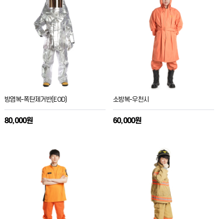
방염복-폭탄제거반(EOD)
소방복-우천시
80,000원
60,000원