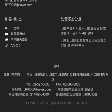
토, 일, 공휴일 게시판이용
5970033@naver.com
빠른서비스
반품주소안내
이벤트
서울특별시 서초구 서초중앙로18 쌍
용플레티넘 지하 4층 광대
제품동영상
주문배송조회
자세한 교환·반품절차 안내는
상품하
단을 참고해주세요.
A/S접수
광대
대표
한준영
주소
서울특별시 서초구 서초중앙로18 쌍용플레티넘 지하 4층 광
대
TEL
02-597-0033
FAX
02-597-0035
E-MAIL
5970033@naver.com
개인정보책임관리자
한준영
사업자등록번호
214-09-54530
통신판매업신고번호
제 09015호
COPYRIGHT © 2021 광대 ALL RIGHTS RESERVED.