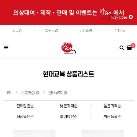
1day close
로그인
회원가입
마이쇼핑
1:1문의
0
현대교복 상품리스트
교복의상
현대교복
판매많은순
낮은가격순
높은가격순
평점높은순
후기많은순
최근등록순