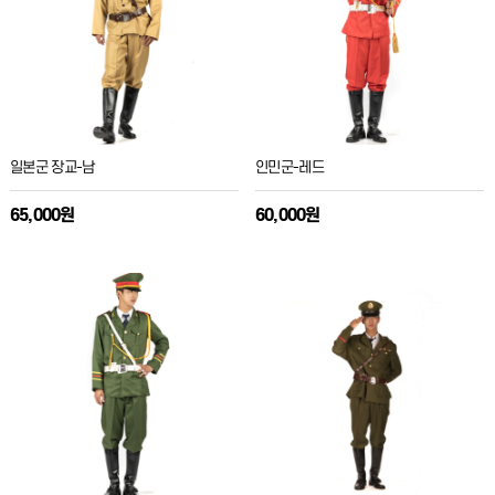
일본군 장교-남
인민군-레드
65,000원
60,000원