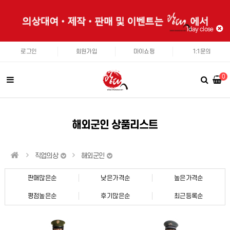
1day close
로그인
회원가입
마이쇼핑
1:1문의
0
해외군인 상품리스트
직업의상
해외군인
판매많은순
낮은가격순
높은가격순
평점높은순
후기많은순
최근등록순