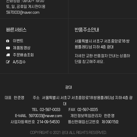
전화상담 : 09:00 ~ 19:00
토, 일, 공휴일 게시판이용
5970033@naver.com
빠른서비스
반품주소안내
이벤트
서울특별시 서초구 서초중앙로18 쌍
용플레티넘 지하 4층 광대
제품동영상
주문배송조회
자세한 교환·반품절차 안내는
상품하
단을 참고해주세요.
A/S접수
광대
대표
한준영
주소
서울특별시 서초구 서초중앙로18 쌍용플레티넘 지하 4층 광
대
TEL
02-597-0033
FAX
02-597-0035
E-MAIL
5970033@naver.com
개인정보책임관리자
한준영
사업자등록번호
214-09-54530
통신판매업신고번호
제 09015호
COPYRIGHT © 2021 광대 ALL RIGHTS RESERVED.