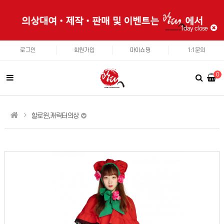
1day close
로그인
회원가입
마이쇼핑
1:1문의
0
할로윈,캐릭터의상