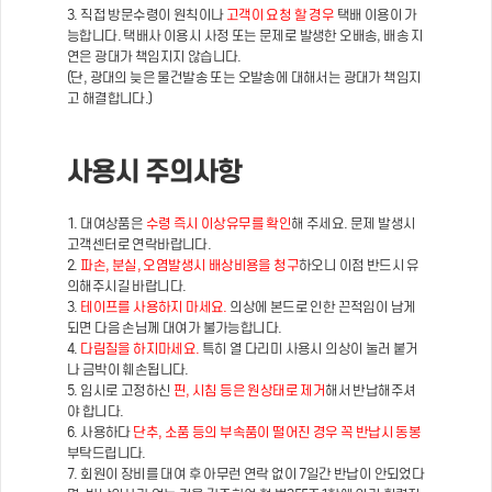
3. 직접 방문수령이 원칙이나
고객이 요청 할 경우
택배 이용이 가
능합니다. 택배사 이용시 사정 또는 문제로 발생한 오배송, 배송 지
연은 광대가 책임지지 않습니다.
(단, 광대의 늦은 물건발송 또는 오발송에 대해서는 광대가 책임지
고 해결합니다.)
사용시 주의사항
1. 대여상품은
수령 즉시 이상유무를 확인
해 주세요. 문제 발생시
고객센터로 연락바랍니다.
2.
파손, 분실, 오염발생시 배상비용을 청구
하오니 이점 반드시 유
의해주시길 바랍니다.
3.
테이프를 사용하지 마세요.
의상에 본드로 인한 끈적임이 남게
되면 다음 손님께 대여가 불가능합니다.
4.
다림질을 하지마세요.
특히 열 다리미 사용시 의상이 눌러 붙거
나 금박이 훼손됩니다.
5. 임시로 고정하신
핀, 시침 등은 원상태로 제거
해서 반납해주셔
야 합니다.
6. 사용하다
단추, 소품 등의 부속품이 떨어진 경우 꼭 반납시 동봉
부탁드립니다.
7. 회원이 장비를 대여 후 아무런 연락 없이 7일간 반납이 안되었다