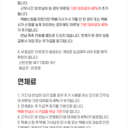
됩니다.
· 근무시간 외 반납이 된 경우 하루당
기본 대여료의 40%
가 추가
됩니다.
· 택배신청을 하였지만 택배기사가 수거를 안 한 경우 또는 택배
사가 신청을 늦게 처리하는 경우에도 하루당
기본 대여료의 40%
가 추가됩니다.
· 반납 독촉 전화를 별도로 드리지 않습니다. 연체가 된 경우 보증
금에서 차감 또는 추가금을 청구합니다.
4. 보증금은 자체 문자 발송되는 계좌로 입금해주셔야 최종 예약
확정이 됩니다.
신한은행 347-13020-101
예금주 : 한준영
연체료
1. 기간 내 반납이 되지 않을 경우 추가 사용을 하는 것으로 간주되
어 하루당 기본 대여료의 40%가 부가됩니다.
2. 연체료는 추가 금액 청구를 기본으로 합니다.
택배 반납시 수거일을 반납 기준
으로 합니다.
4. 근무시간 외 반납시 연체료(기본 대여료의 40%)가 발생합니다.
5. 택배 신청 후 택배 기사님의 미 수령 또는 택배사의 과실로 인한
지연에도 연체료(기본 대여료의 40%)가 발생합니다.