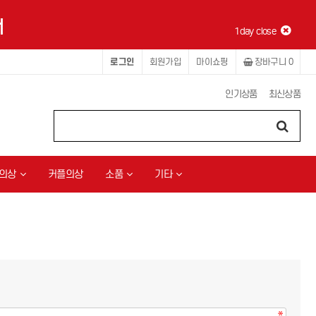
1day close
로그인
회원가입
마이쇼핑
장바구니
0
인기상품
최신상품
의상
커플의상
소품
기타