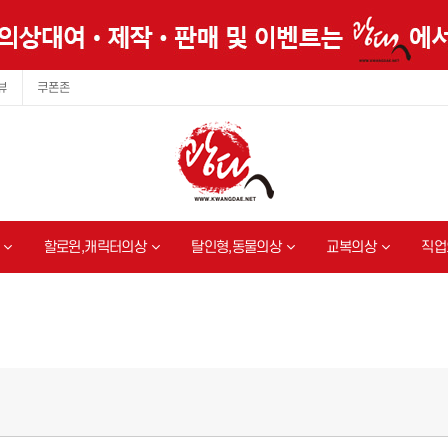
뷰
쿠폰존
할로윈,캐릭터의상
탈인형,동물의상
교복의상
직업