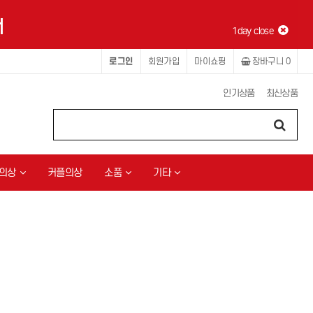
1day close
로그인
회원가입
마이쇼핑
장바구니
0
인기상품
최신상품
의상
커플의상
소품
기타