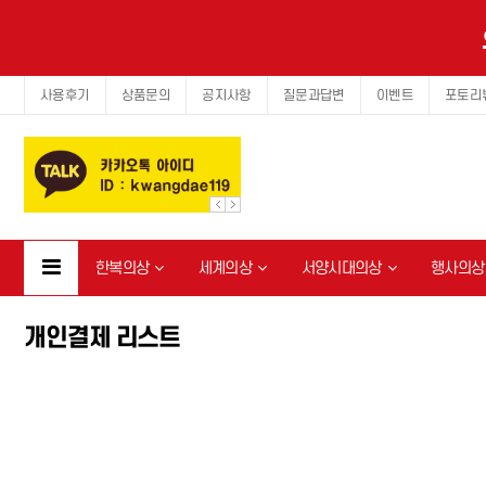
사용후기
상품문의
공지사항
질문과답변
이벤트
포토리
한복의상
세계의상
서양시대의상
행사의상
개인결제 리스트