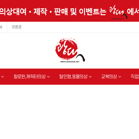
뷰
쿠폰존
할로윈,캐릭터의상
탈인형,동물의상
교복의상
직업