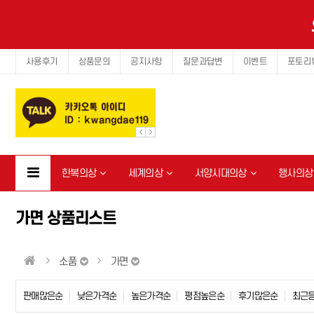
사용후기
상품문의
공지사항
질문과답변
이벤트
포토리
한복의상
세계의상
서양시대의상
행사의상
가면 상품리스트
소품
가면
판매많은순
낮은가격순
높은가격순
평점높은순
후기많은순
최근