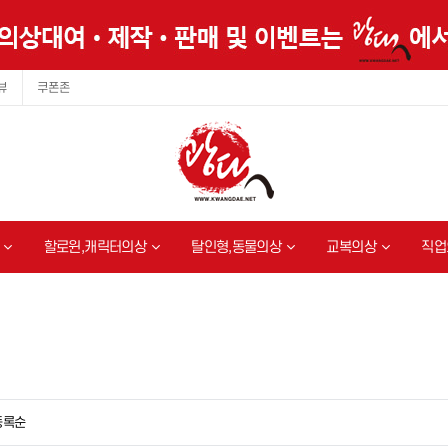
뷰
쿠폰존
할로윈,캐릭터의상
탈인형,동물의상
교복의상
직업
등록순