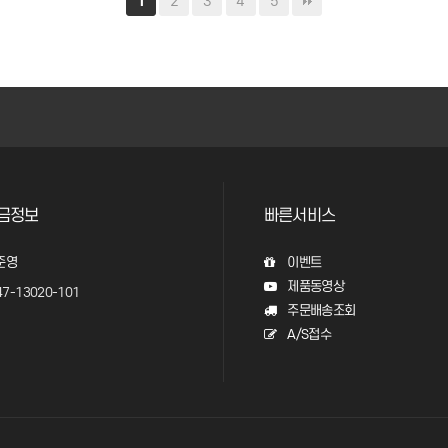
2
3
4
5
1
금정보
빠른서비스
준영
이벤트
제품동영상
7-13020-101
주문배송조회
A/S접수