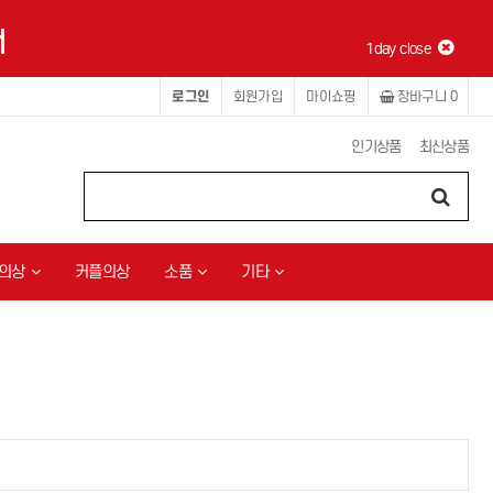
1day close
로그인
회원가입
마이쇼핑
장바구니
0
인기상품
최신상품
의상
커플의상
소품
기타