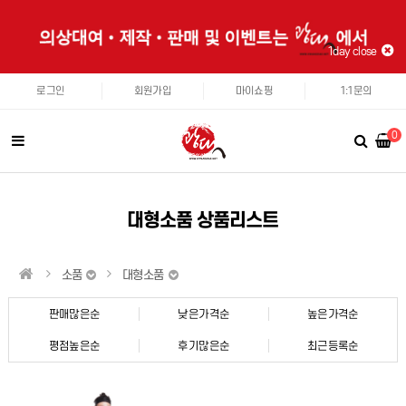
1day close
로그인
회원가입
마이쇼핑
1:1문의
0
대형소품 상품리스트
소품
대형소품
판매많은순
낮은가격순
높은가격순
평점높은순
후기많은순
최근등록순