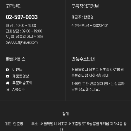
고객센터
무통장입금정보
02-597-0033
예금주 : 한준영
매 장 : 10:00 ~ 19:00
신한은행 347-13020-101
전화상담 : 09:00 ~ 19:00
토, 일, 공휴일 게시판이용
5970033@naver.com
빠른서비스
반품주소안내
이벤트
서울특별시 서초구 서초중앙로18 쌍
용플레티넘 지하 4층 광대
제품동영상
주문배송조회
자세한 교환·반품절차 안내는
상품하
단을 참고해주세요.
A/S접수
광대
대표
한준영
주소
서울특별시 서초구 서초중앙로18 쌍용플레티넘 지하 4층 광
대