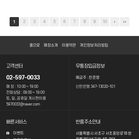
2
3
4
5
6
7
8
9
10
1
홈으로
매장소개
이용약관
개인정보처리방침
고객센터
무통장입금정보
02-597-0033
예금주 : 한준영
매 장 : 10:00 ~ 19:00
신한은행 347-13020-101
전화상담 : 09:00 ~ 19:00
토, 일, 공휴일 게시판이용
5970033@naver.com
빠른서비스
반품주소안내
이벤트
서울특별시 서초구 서초중앙로18 쌍