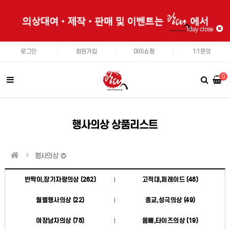
1day close
로그인
회원가입
마이쇼핑
1:1문의
0
행사의상 상품리스트
행사의상
반짝이,장기자랑의상 (262)
고적대,퍼레이드 (48)
월별행사의상 (22)
종교,성극의상 (49)
여장남자의상 (78)
몸빼,타이즈의상 (19)