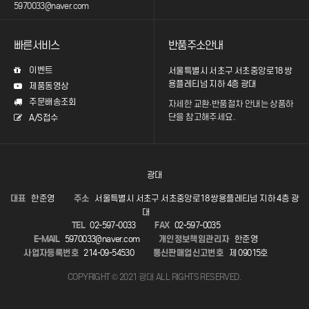
5970033@naver.com
빠른서비스
반품주소안내
이벤트
서울특별시 서초구 서초중앙로18 쌍
용플레티넘 지하 4층 광대
제품동영상
주문배송조회
자세한 교환·반품절차 안내는
상품하
단을 참고해주세요.
A/S접수
광대
대표
한준영
주소
서울특별시 서초구 서초중앙로18 쌍용플레티넘 지하 4층 광
대
TEL
02-597-0033
FAX
02-597-0035
E-MAIL
5970033@naver.com
개인정보책임관리자
한준영
사업자등록번호
214-09-54530
통신판매업신고번호
제 09015호
COPYRIGHT © 2021 광대 ALL RIGHTS RESERVED.