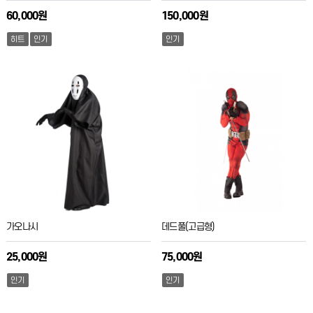
60,000원
150,000원
히트
인기
인기
가오나시
데드풀(고급형)
25,000원
75,000원
인기
인기