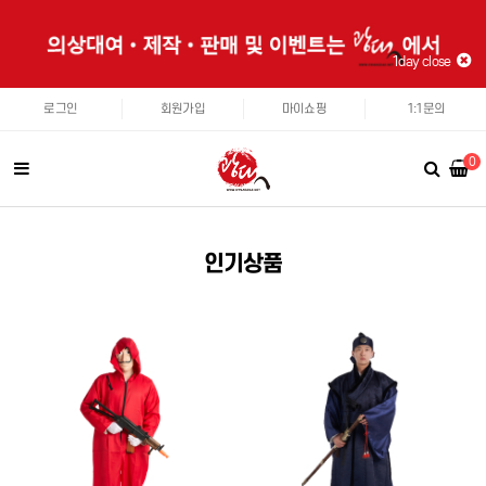
1day close
로그인
회원가입
마이쇼핑
1:1문의
0
인기상품