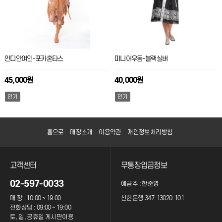
인디안여인-포카혼타스
미니어우동-블랙실버
45,000원
40,000원
인기
인기
홈으로
매장소개
이용약관
개인정보처리방침
고객센터
무통장입금정보
02-597-0033
예금주 : 한준영
매 장 : 10:00 ~ 19:00
신한은행 347-13020-101
전화상담 : 09:00 ~ 19:00
토, 일, 공휴일 게시판이용