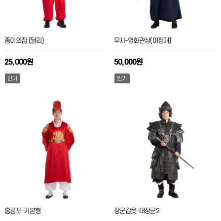
종이의집 (달리)
무사-영화관상(이정재)
25,000원
50,000원
인기
인기
홍룡포-기본형
장군갑옷-대장군2