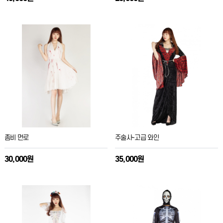
좀비 먼로
주술사-고급 와인
30,000원
35,000원