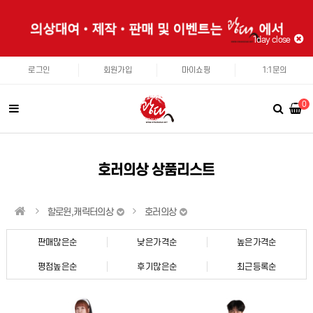
1day close
로그인
회원가입
마이쇼핑
1:1문의
0
호러의상 상품리스트
할로윈,캐릭터의상
호러의상
판매많은순
낮은가격순
높은가격순
평점높은순
후기많은순
최근등록순