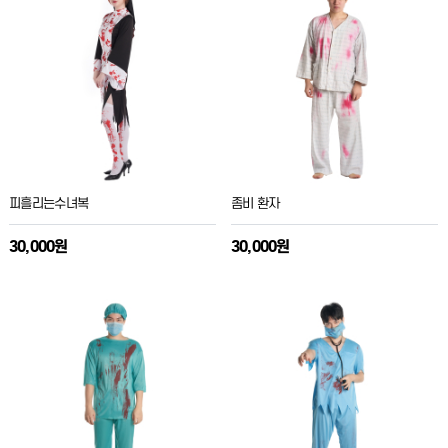
피흘리는수녀복
좀비 환자
30,000원
30,000원