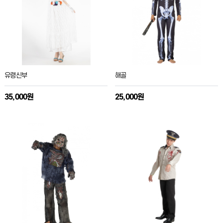
유령신부
해골
35,000원
25,000원