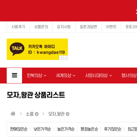
사용후기
상품문의
공지사항
질문과답변
이벤트
포토리
한복의상
세계의상
서양시대의상
행사의상
모자,왕관 상품리스트
소품
모자,왕관
판매많은순
낮은가격순
높은가격순
평점높은순
후기많은순
최근