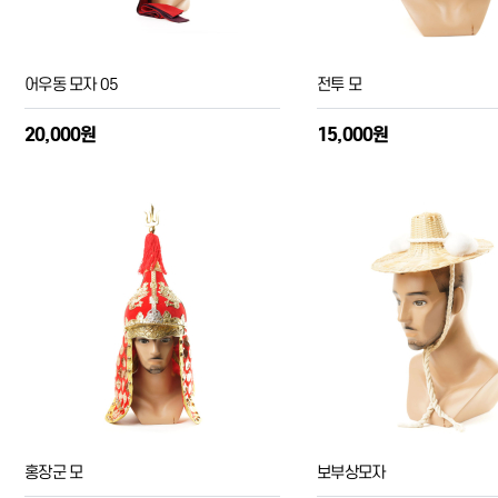
어우동 모자 05
전투 모
20,000원
15,000원
홍장군 모
보부상모자