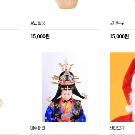
교관핼멧
로마투구
15,000원
15,000원
대수머리
산타모자