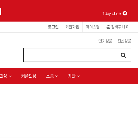
1day close
로그인
회원가입
마이쇼핑
장바구니
0
인기상품
최신상품
의상
커플의상
소품
기타