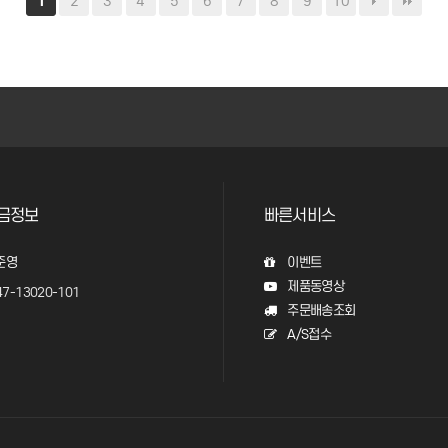
2
3
4
5
6
7
8
9
10
1
금정보
빠른서비스
준영
이벤트
제품동영상
7-13020-101
주문배송조회
A/S접수