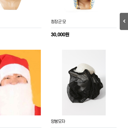
청장군 모
30,000원
양봉모자