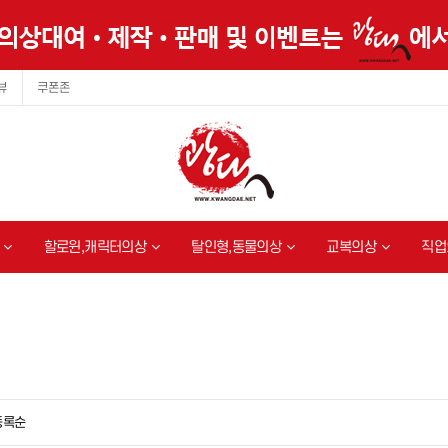
뷰
쿠폰존
할로윈,캐릭터의상
탈인형,동물의상
교복의상
직업
등록순