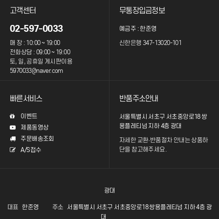
고객센터
무통장입금정보
02-597-0033
예금주 : 한준영
매 장 : 10:00 ~ 19:00
신한은행 347-13020-101
전화상담 : 09:00 ~ 19:00
토, 일, 공휴일 게시판이용
5970033@naver.com
빠른서비스
반품주소안내
이벤트
서울특별시 서초구 서초중앙로18 쌍
용플레티넘 지하 4층 광대
제품동영상
주문배송조회
자세한 교환·반품절차 안내는
상품하
단을 참고해주세요.
A/S접수
광대
대표
한준영
주소
서울특별시 서초구 서초중앙로18 쌍용플레티넘 지하 4층 광
대