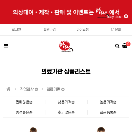
1day close
로그인
회원가입
마이쇼핑
1:1문의
0
의료기관 상품리스트
직업의상
의료기관
판매많은순
낮은가격순
높은가격순
평점높은순
후기많은순
최근등록순