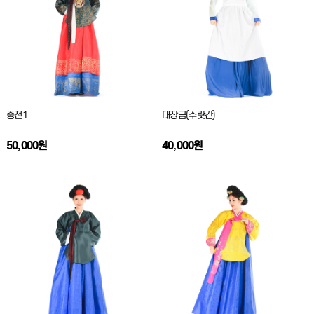
중전1
대장금(수랏간)
50,000원
40,000원