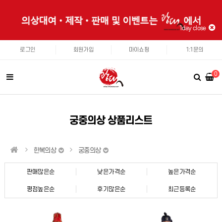
1day close
로그인
회원가입
마이쇼핑
1:1문의
0
궁중의상 상품리스트
한복의상
궁중의상
판매많은순
낮은가격순
높은가격순
평점높은순
후기많은순
최근등록순