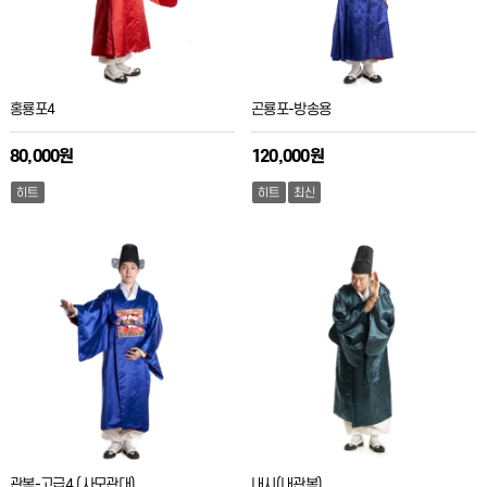
홍룡포4
곤룡포-방송용
80,000원
120,000원
히트
히트
최신
관복-고급4 (사모관대)
내시(내관복)