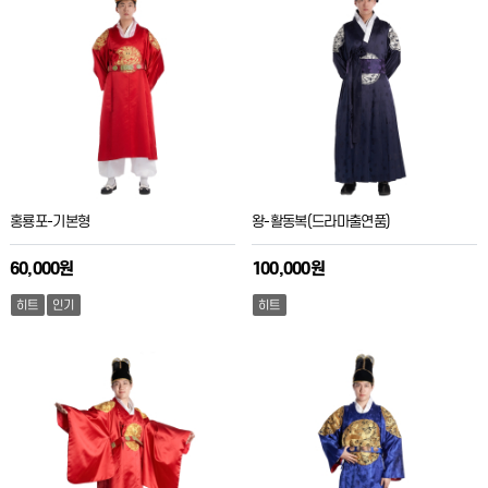
홍룡포-기본형
왕-활동복(드라마출연품)
60,000원
100,000원
히트
인기
히트