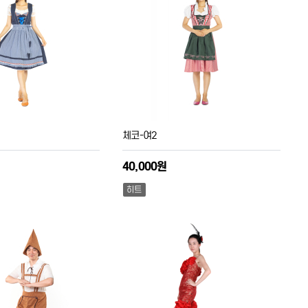
체코-여2
40,000원
히트