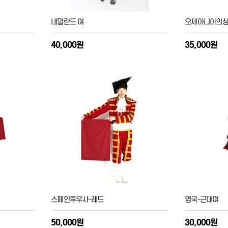
네덜란드 여
오세아니아의
40,000원
35,000원
스페인투우사-레드
영국-근대여
50,000원
30,000원