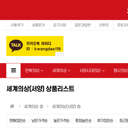
사용후기
상품문의
공지사항
질문과답변
이벤트
포토리
한복의상
세계의상
서양시대의상
행사의상
세계의상(서양) 상품리스트
세계의상
세계의상(서양)
판매많은순
낮은가격순
높은가격순
평점높은순
후기많은순
최근