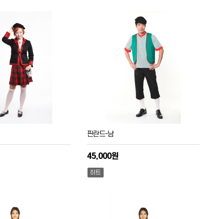
핀란드-남
45,000원
히트