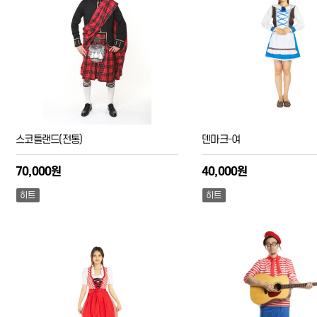
스코틀랜드(전통)
덴마크-여
70,000원
40,000원
히트
히트