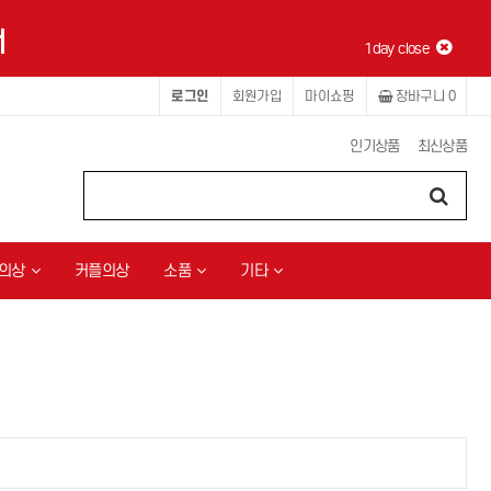
1day close
로그인
회원가입
마이쇼핑
장바구니
0
인기상품
최신상품
의상
커플의상
소품
기타