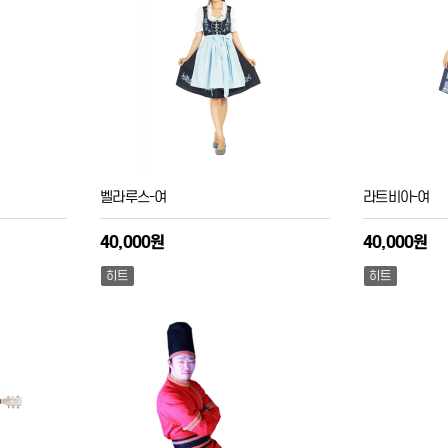
벨라루스-여
라트비아-여
40,000원
40,000원
히트
히트