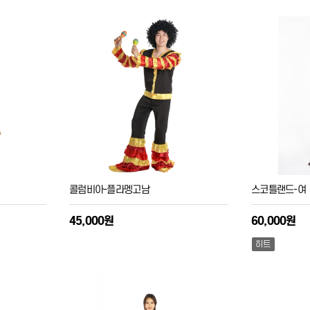
콜럼비아-플라멩고남
스코틀랜드-여
45,000원
60,000원
히트