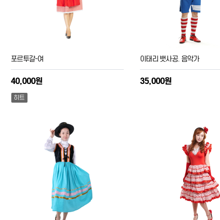
포르투갈-여
이태리 뱃사공. 음악가
40,000원
35,000원
히트