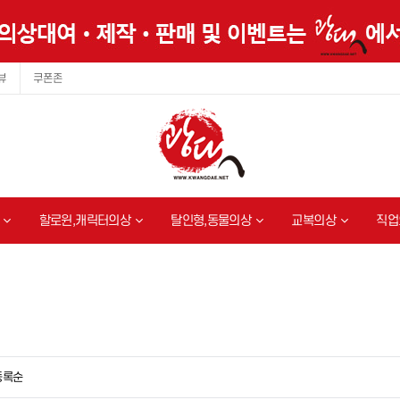
뷰
쿠폰존
할로윈,캐릭터의상
탈인형,동물의상
교복의상
직업
등록순