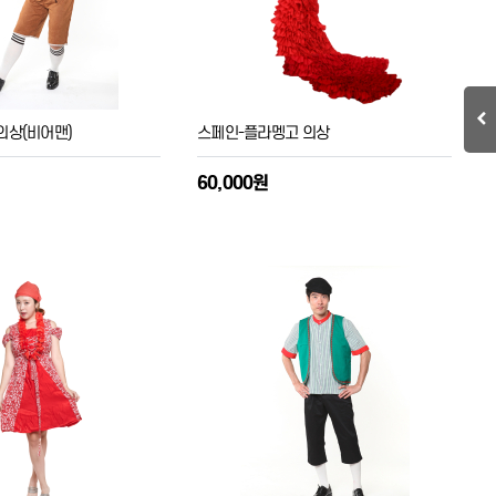
의상(비어맨)
스페인-플라멩고 의상
60,000원