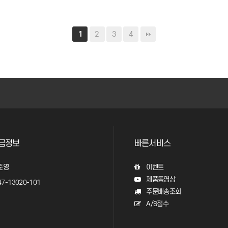
2
3
4
1
금정보
빠른서비스
준영
이벤트
제품동영상
7-13020-101
주문배송조회
A/S접수