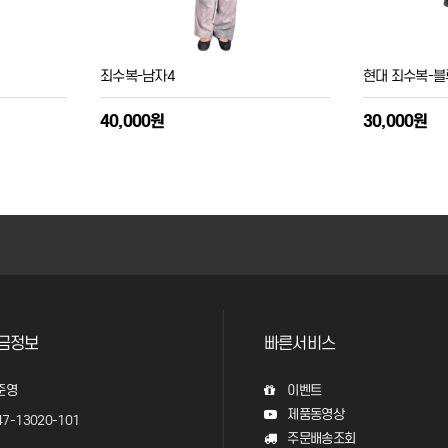
죄수복-남자4
현대 죄수복-블
40,000원
30,000원
금정보
빠른서비스
준영
이벤트
제품동영상
7-13020-101
주문배송조회