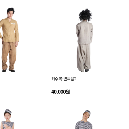
1
죄수복-연극용2
40,000원