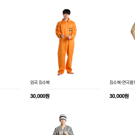
외국 죄수복
죄수복-연극용
30,000원
30,000원