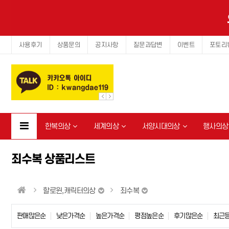
사용후기
상품문의
공지사항
질문과답변
이벤트
포토리
한복의상
세계의상
서양시대의상
행사의상
죄수복 상품리스트
할로윈,캐릭터의상
죄수복
판매많은순
낮은가격순
높은가격순
평점높은순
후기많은순
최근