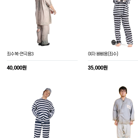
죄수복-연극용3
여자 빠삐용(죄수)
40,000원
35,000원