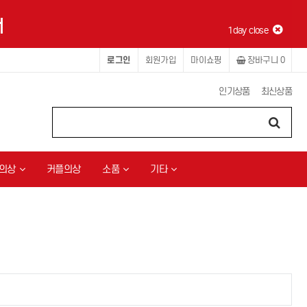
1day close
로그인
회원가입
마이쇼핑
장바구니
0
인기상품
최신상품
의상
커플의상
소품
기타