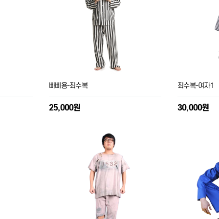
빠삐용-죄수복
죄수복-여자1
25,000원
30,000원