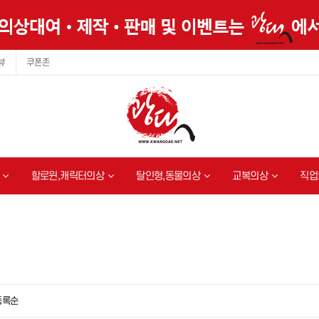
뷰
쿠폰존
할로윈,캐릭터의상
탈인형,동물의상
교복의상
직업
등록순