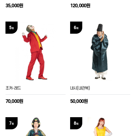
35,000원
120,000원
5
6
위
위
조커-레드
내시(내관복)
70,000원
50,000원
7
8
위
위