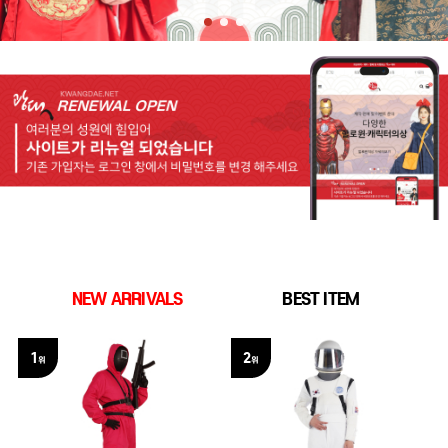
NEW ARRIVALS
BEST ITEM
1
2
위
위