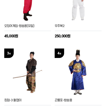
오징어게임-방송용(유일)
우주복2
45,000원
250,000원
3
4
위
위
킹덤-3 활잽이
곤룡포-방송용