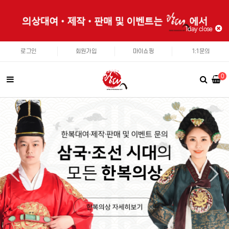
1day close
로그인
회원가입
마이쇼핑
1:1문의
0