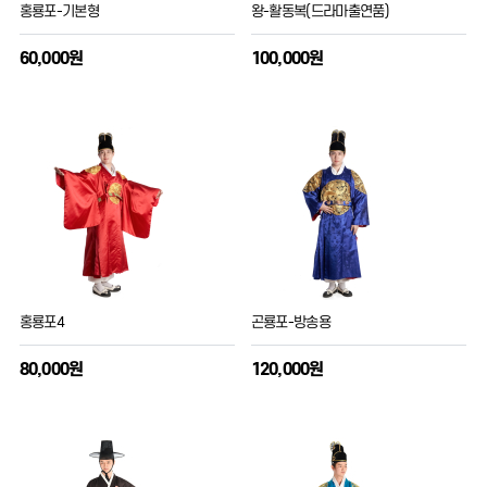
홍룡포-기본형
왕-활동복(드라마출연품)
60,000원
100,000원
홍룡포4
곤룡포-방송용
80,000원
120,000원