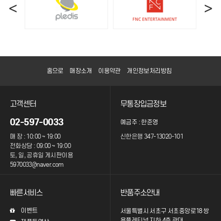
<
>
홈으로
매장소개
이용약관
개인정보처리방침
고객센터
무통장입금정보
02-597-0033
예금주 : 한준영
매 장 : 10:00 ~ 19:00
신한은행 347-13020-101
전화상담 : 09:00 ~ 19:00
토, 일, 공휴일 게시판이용
5970033@naver.com
빠른서비스
반품주소안내
이벤트
서울특별시 서초구 서초중앙로18 쌍
용플레티넘 지하 4층 광대