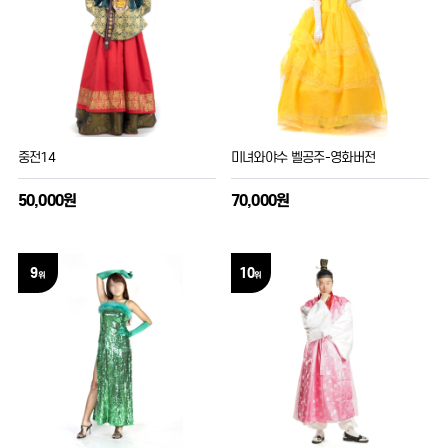
중전14
미녀와야수 벨공주-영화버전
50,000원
70,000원
9
10
위
위