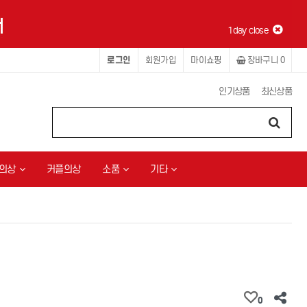
1day close
로그인
회원가입
마이쇼핑
장바구니
0
인기상품
최신상품
의상
커플의상
소품
기타
0