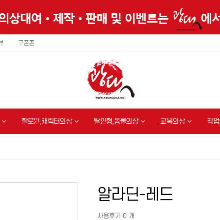
뷰
쿠폰존
할로윈,캐릭터의상
탈인형,동물의상
교복의상
직업
알라딘-레드
사용후기 0 개