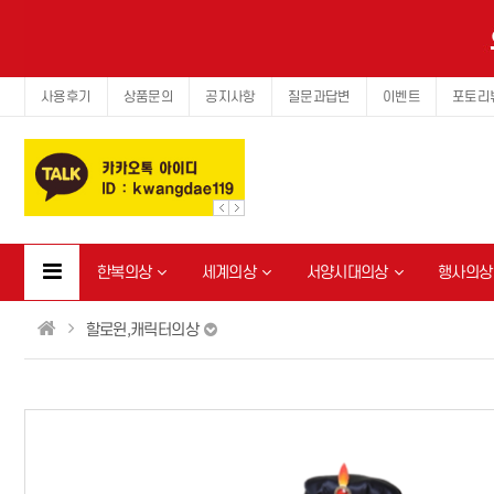
사용후기
상품문의
공지사항
질문과답변
이벤트
포토리
한복의상
세계의상
서양시대의상
행사의상
할로윈,캐릭터의상