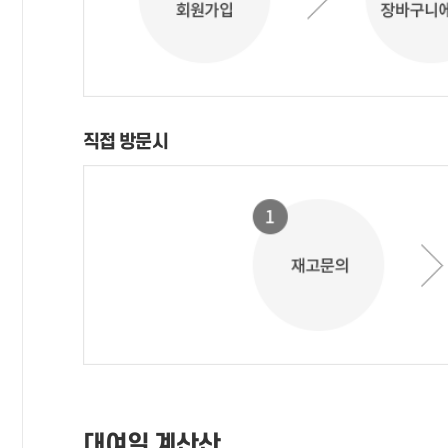
직접 방문시
대여일 계산산