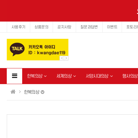
사용후기
상품문의
공지사항
질문과답변
이벤트
포토리
한복의상
세계의상
서양시대의상
행사의상
한복의상