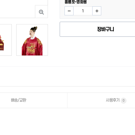
홍룡포-영화용
장바구니
사용후기
배송/교환
0