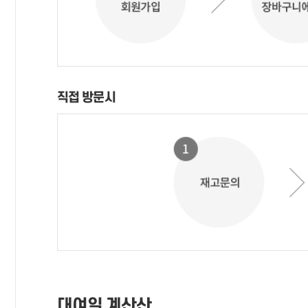
직접 방문시
대여일 계산산