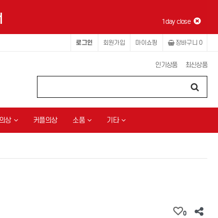
1day close
로그인
회원가입
마이쇼핑
장바구니
0
인기상품
최신상품
의상
커플의상
소품
기타
0