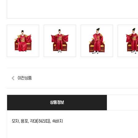
이전상품
상품정보
모자, 용포, 각대(허리띠), 속바지