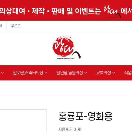
뷰
쿠폰존
할로윈,캐릭터의상
탈인형,동물의상
교복의상
직업
홍룡포-영화용
사용후기 0 개