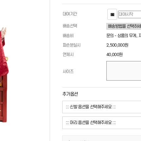
대여기간
📅
배송선택
배송비
문의 - 상품의 무게,
파손분실시
2,500,000원
연체시
40,000원
사이즈
추가옵션