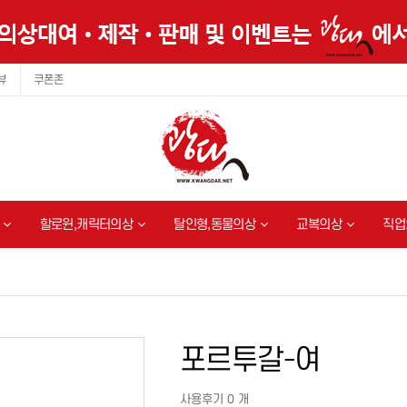
뷰
쿠폰존
할로윈,캐릭터의상
탈인형,동물의상
교복의상
직업
포르투갈-여
사용후기 0 개