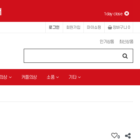
1day close
로그인
회원가입
마이쇼핑
장바구니
0
인기상품
최신상품
의상
커플의상
소품
기타
0