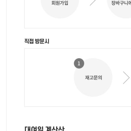
직접 방문시
대여일 계산산