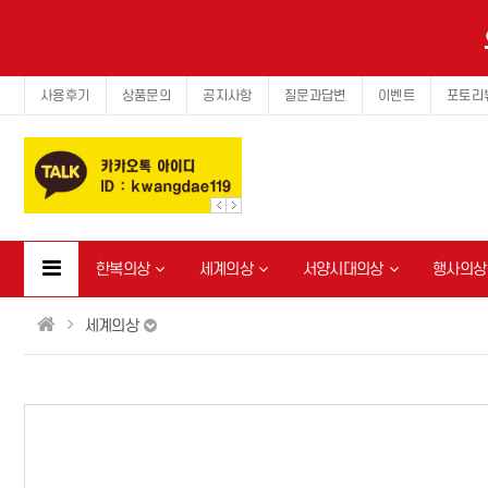
사용후기
상품문의
공지사항
질문과답변
이벤트
포토리
한복의상
세계의상
서양시대의상
행사의상
세계의상