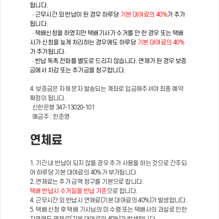
됩니다.
· 근무시간 외 반납이 된 경우 하루당
기본 대여료의 40%
가 추가
됩니다.
· 택배신청을 하였지만 택배기사가 수거를 안 한 경우 또는 택배
사가 신청을 늦게 처리하는 경우에도 하루당
기본 대여료의 40%
가 추가됩니다.
· 반납 독촉 전화를 별도로 드리지 않습니다. 연체가 된 경우 보증
금에서 차감 또는 추가금을 청구합니다.
4. 보증금은 자체 문자 발송되는 계좌로 입금해주셔야 최종 예약
확정이 됩니다.
신한은행 347-13020-101
예금주 : 한준영
연체료
1. 기간 내 반납이 되지 않을 경우 추가 사용을 하는 것으로 간주되
어 하루당 기본 대여료의 40%가 부가됩니다.
2. 연체료는 추가 금액 청구를 기본으로 합니다.
택배 반납시 수거일을 반납 기준
으로 합니다.
4. 근무시간 외 반납시 연체료(기본 대여료의 40%)가 발생합니다.
5. 택배 신청 후 택배 기사님의 미 수령 또는 택배사의 과실로 인한
지연에도 연체료(기본 대여료의 40%)가 발생합니다.