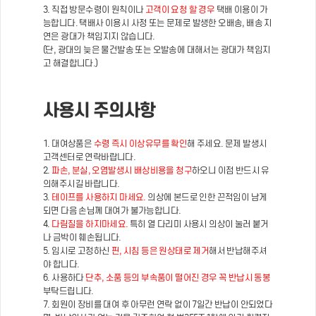
3. 직접 방문수령이 원칙이나
고객이 요청 할 경우
택배 이용이 가
능합니다. 택배사 이용시 사정 또는 문제로 발생한 오배송, 배송 지
연은 광대가 책임지지 않습니다.
(단, 광대의 늦은 물건발송 또는 오발송에 대해서는 광대가 책임지
고 해결합니다.)
사용시 주의사항
1. 대여상품은
수령 즉시 이상유무를 확인
해 주세요. 문제 발생시
고객센터로 연락바랍니다.
2.
파손, 분실, 오염발생시 배상비용을 청구
하오니 이점 반드시 유
의해주시길 바랍니다.
3.
테이프를 사용하지 마세요.
의상에 본드로 인한 끈적임이 남게
되면 다음 손님께 대여가 불가능합니다.
4.
다림질을 하지마세요.
특히 열 다리미 사용시 의상이 눌러 붙거
나 금박이 훼손됩니다.
5. 임시로 고정하신
핀, 시침 등은 원상태로 제거
해서 반납해주셔
야 합니다.
6. 사용하다
단추, 소품 등의 부속품이 떨어진 경우 꼭 반납시 동봉
부탁드립니다.
7. 회원이 장비를 대여 후 아무런 연락 없이 7일간 반납이 안되었다