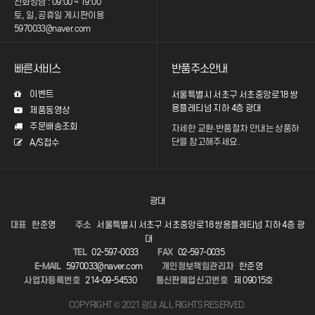
전화상담 : 09:00 ~ 19:00
토, 일, 공휴일 게시판이용
5970033@naver.com
빠른서비스
반품주소안내
이벤트
서울특별시 서초구 서초중앙로18 쌍
용플레티넘 지하 4층 광대
제품동영상
주문배송조회
자세한 교환·반품절차 안내는
상품하
단을 참고해주세요.
A/S접수
광대
대표
한준영
주소
서울특별시 서초구 서초중앙로18 쌍용플레티넘 지하 4층 광
대
TEL
02-597-0033
FAX
02-597-0035
E-MAIL
5970033@naver.com
개인정보책임관리자
한준영
사업자등록번호
214-09-54530
통신판매업신고번호
제 09015호
COPYRIGHT © 2021 광대 ALL RIGHTS RESERVED.