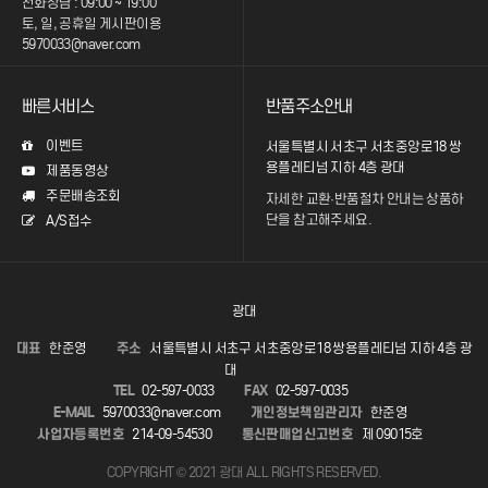
전화상담 : 09:00 ~ 19:00
토, 일, 공휴일 게시판이용
5970033@naver.com
빠른서비스
반품주소안내
이벤트
서울특별시 서초구 서초중앙로18 쌍
용플레티넘 지하 4층 광대
제품동영상
주문배송조회
자세한 교환·반품절차 안내는
상품하
단을 참고해주세요.
A/S접수
광대
대표
한준영
주소
서울특별시 서초구 서초중앙로18 쌍용플레티넘 지하 4층 광
대
TEL
02-597-0033
FAX
02-597-0035
E-MAIL
5970033@naver.com
개인정보책임관리자
한준영
사업자등록번호
214-09-54530
통신판매업신고번호
제 09015호
COPYRIGHT © 2021 광대 ALL RIGHTS RESERVED.