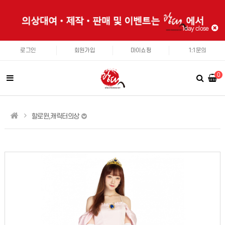
1day close
로그인
회원가입
마이쇼핑
1:1문의
0
할로윈,캐릭터의상