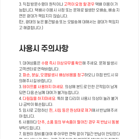
3. 직접 방문수령이 원칙이나
고객이 요청 할 경우
택배 이용이 가
능합니다. 택배사 이용시 사정 또는 문제로 발생한 오배송, 배송 지
연은 광대가 책임지지 않습니다.
(단, 광대의 늦은 물건발송 또는 오발송에 대해서는 광대가 책임지
고 해결합니다.)
사용시 주의사항
1. 대여상품은
수령 즉시 이상유무를 확인
해 주세요. 문제 발생시
고객센터로 연락바랍니다.
2.
파손, 분실, 오염발생시 배상비용을 청구
하오니 이점 반드시 유
의해주시길 바랍니다.
3.
테이프를 사용하지 마세요.
의상에 본드로 인한 끈적임이 남게
되면 다음 손님께 대여가 불가능합니다.
4.
다림질을 하지마세요.
특히 열 다리미 사용시 의상이 눌러 붙거
나 금박이 훼손됩니다.
5. 임시로 고정하신
핀, 시침 등은 원상태로 제거
해서 반납해주셔
야 합니다.
6. 사용하다
단추, 소품 등의 부속품이 떨어진 경우 꼭 반납시 동봉
부탁드립니다.
7. 회원이 장비를 대여 후 아무런 연락 없이 7일간 반납이 안되었다