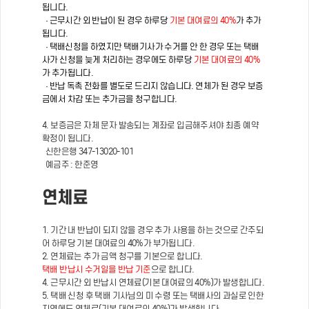
됩니다.
· 근무시간 외 반납이 된 경우 하루당
기본 대여료의 40%
가 추가
됩니다.
· 택배신청을 하였지만 택배기사가 수거를 안 한 경우 또는 택배
사가 신청을 늦게 처리하는 경우에도 하루당
기본 대여료의 40%
가 추가됩니다.
· 반납 독촉 전화를 별도로 드리지 않습니다. 연체가 된 경우 보증
금에서 차감 또는 추가금을 청구합니다.
4. 보증금은 자체 문자 발송되는 계좌로 입금해주셔야 최종 예약
확정이 됩니다.
신한은행 347-13020-101
예금주 : 한준영
연체료
1. 기간 내 반납이 되지 않을 경우 추가 사용을 하는 것으로 간주되
어 하루당 기본 대여료의 40%가 부가됩니다.
2. 연체료는 추가 금액 청구를 기본으로 합니다.
택배 반납시 수거일을 반납 기준
으로 합니다.
4. 근무시간 외 반납시 연체료(기본 대여료의 40%)가 발생합니다.
5. 택배 신청 후 택배 기사님의 미 수령 또는 택배사의 과실로 인한
지연에도 연체료(기본 대여료의 40%)가 발생합니다.