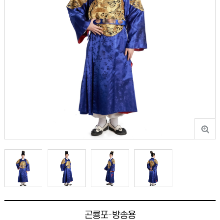
곤룡포-방송용