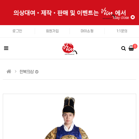
1day close
로그인
회원가입
마이쇼핑
1:1문의
0
한복의상