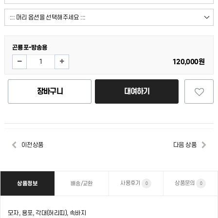
곤룡포-방송용
120,000원
장바구니
대여하기
이전상품
다음 상품
사용후기
상품문의
상품정보
배송/교환
0
0
모자, 용포, 각대(허리띠), 속바지