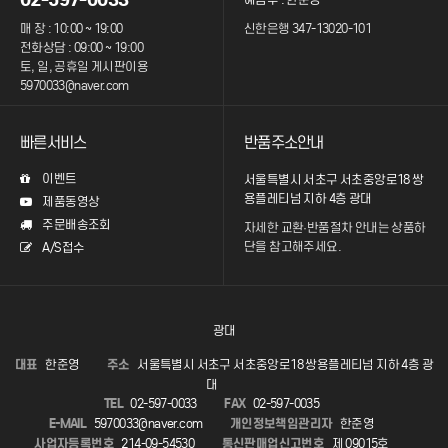
매 장 : 10:00 ~ 19:00
신한은행 347-13020-101
전화상담 : 09:00 ~ 19:00
토, 일, 공휴일 게시판이용
5970033@naver.com
빠른서비스
반품주소안내
이벤트
서울특별시 서초구 서초중앙로18 쌍
용플레티넘 지하 4층 광대
제품동영상
주문배송조회
자세한 교환·반품절차 안내는
상품하
단을 참고해주세요.
A/S접수
광대
대표
한준영
주소
서울특별시 서초구 서초중앙로18 쌍용플레티넘 지하 4층 광
대
TEL
02-597-0033
FAX
02-597-0035
E-MAIL
5970033@naver.com
개인정보책임관리자
한준영
사업자등록번호
214-09-54530
통신판매업신고번호
제 09015호