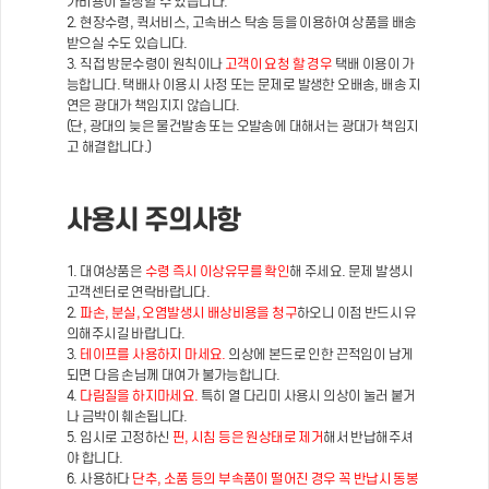
가비용이 발생할 수 있습니다.
2. 현장수령, 퀵서비스, 고속버스 탁송 등을 이용하여 상품을 배송
받으실 수도 있습니다.
3. 직접 방문수령이 원칙이나
고객이 요청 할 경우
택배 이용이 가
능합니다. 택배사 이용시 사정 또는 문제로 발생한 오배송, 배송 지
연은 광대가 책임지지 않습니다.
(단, 광대의 늦은 물건발송 또는 오발송에 대해서는 광대가 책임지
고 해결합니다.)
사용시 주의사항
1. 대여상품은
수령 즉시 이상유무를 확인
해 주세요. 문제 발생시
고객센터로 연락바랍니다.
2.
파손, 분실, 오염발생시 배상비용을 청구
하오니 이점 반드시 유
의해주시길 바랍니다.
3.
테이프를 사용하지 마세요.
의상에 본드로 인한 끈적임이 남게
되면 다음 손님께 대여가 불가능합니다.
4.
다림질을 하지마세요.
특히 열 다리미 사용시 의상이 눌러 붙거
나 금박이 훼손됩니다.
5. 임시로 고정하신
핀, 시침 등은 원상태로 제거
해서 반납해주셔
야 합니다.
6. 사용하다
단추, 소품 등의 부속품이 떨어진 경우 꼭 반납시 동봉