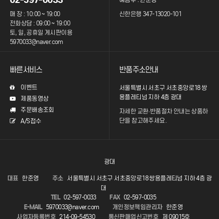
매 장 : 10:00 ~ 19:00
신한은행 347-13020-101
전화상담 : 09:00 ~ 19:00
토, 일, 공휴일 게시판이용
5970033@naver.com
빠른서비스
반품주소안내
이벤트
서울특별시 서초구 서초중앙로18 쌍
용플레티넘 지하 4층 광대
제품동영상
주문배송조회
자세한 교환·반품절차 안내는
상품하
단을 참고해주세요.
A/S접수
광대
대표
한준영
주소
서울특별시 서초구 서초중앙로18 쌍용플레티넘 지하 4층 광
대
TEL
02-597-0033
FAX
02-597-0035
E-MAIL
5970033@naver.com
개인정보책임관리자
한준영
사업자등록번호
214-09-54530
통신판매업신고번호
제 09015호