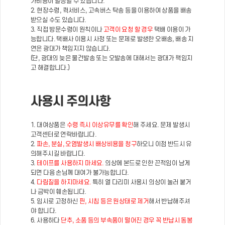
가비용이 발생할 수 있습니다.
2. 현장수령, 퀵서비스, 고속버스 탁송 등을 이용하여 상품을 배송
받으실 수도 있습니다.
3. 직접 방문수령이 원칙이나
고객이 요청 할 경우
택배 이용이 가
능합니다. 택배사 이용시 사정 또는 문제로 발생한 오배송, 배송 지
연은 광대가 책임지지 않습니다.
(단, 광대의 늦은 물건발송 또는 오발송에 대해서는 광대가 책임지
고 해결합니다.)
사용시 주의사항
1. 대여상품은
수령 즉시 이상유무를 확인
해 주세요. 문제 발생시
고객센터로 연락바랍니다.
2.
파손, 분실, 오염발생시 배상비용을 청구
하오니 이점 반드시 유
의해주시길 바랍니다.
3.
테이프를 사용하지 마세요.
의상에 본드로 인한 끈적임이 남게
되면 다음 손님께 대여가 불가능합니다.
4.
다림질을 하지마세요.
특히 열 다리미 사용시 의상이 눌러 붙거
나 금박이 훼손됩니다.
5. 임시로 고정하신
핀, 시침 등은 원상태로 제거
해서 반납해주셔
야 합니다.
6. 사용하다
단추, 소품 등의 부속품이 떨어진 경우 꼭 반납시 동봉