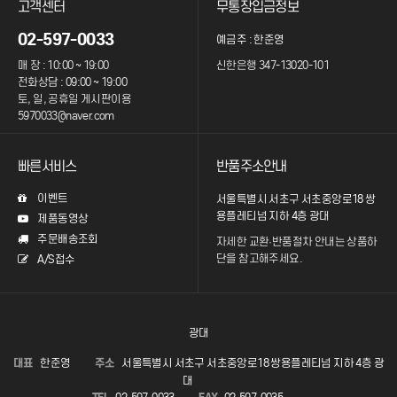
고객센터
무통장입금정보
02-597-0033
예금주 : 한준영
매 장 : 10:00 ~ 19:00
신한은행 347-13020-101
전화상담 : 09:00 ~ 19:00
토, 일, 공휴일 게시판이용
5970033@naver.com
빠른서비스
반품주소안내
이벤트
서울특별시 서초구 서초중앙로18 쌍
용플레티넘 지하 4층 광대
제품동영상
주문배송조회
자세한 교환·반품절차 안내는
상품하
단을 참고해주세요.
A/S접수
광대
대표
한준영
주소
서울특별시 서초구 서초중앙로18 쌍용플레티넘 지하 4층 광
대