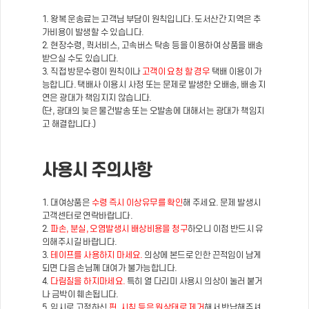
1. 왕복 운송료는 고객님 부담이 원칙입니다. 도서산간 지역은 추
가비용이 발생할 수 있습니다.
2. 현장수령, 퀵서비스, 고속버스 탁송 등을 이용하여 상품을 배송
받으실 수도 있습니다.
3. 직접 방문수령이 원칙이나
고객이 요청 할 경우
택배 이용이 가
능합니다. 택배사 이용시 사정 또는 문제로 발생한 오배송, 배송 지
연은 광대가 책임지지 않습니다.
(단, 광대의 늦은 물건발송 또는 오발송에 대해서는 광대가 책임지
고 해결합니다.)
사용시 주의사항
1. 대여상품은
수령 즉시 이상유무를 확인
해 주세요. 문제 발생시
고객센터로 연락바랍니다.
2.
파손, 분실, 오염발생시 배상비용을 청구
하오니 이점 반드시 유
의해주시길 바랍니다.
3.
테이프를 사용하지 마세요.
의상에 본드로 인한 끈적임이 남게
되면 다음 손님께 대여가 불가능합니다.
4.
다림질을 하지마세요.
특히 열 다리미 사용시 의상이 눌러 붙거
나 금박이 훼손됩니다.
5. 임시로 고정하신
핀, 시침 등은 원상태로 제거
해서 반납해주셔