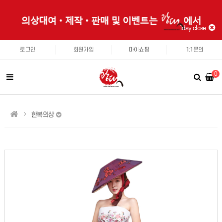
1day close
로그인
회원가입
마이쇼핑
1:1문의
0
한복의상