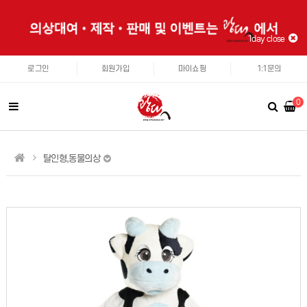
1day close
로그인
회원가입
마이쇼핑
1:1문의
0
탈인형,동물의상