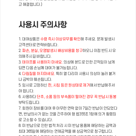
고 해결합니다.)
사용시 주의사항
1. 대여상품은
수령 즉시 이상유무를 확인
해 주세요. 문제 발생시
고객센터로 연락바랍니다.
2.
파손, 분실, 오염발생시 배상비용을 청구
하오니 이점 반드시 유
의해주시길 바랍니다.
3.
테이프를 사용하지 마세요.
의상에 본드로 인한 끈적임이 남게
되면 다음 손님께 대여가 불가능합니다.
4.
다림질을 하지마세요.
특히 열 다리미 사용시 의상이 눌러 붙거
나 금박이 훼손됩니다.
5. 임시로 고정하신
핀, 시침 등은 원상태로 제거
해서 반납해주셔
야 합니다.
6. 사용하다
단추, 소품 등의 부속품이 떨어진 경우 꼭 반납시 동봉
부탁드립니다.
7. 회원이 장비를 대여 후 아무런 연락 없이 7일간 반납이 안되었다
면, 반납의사가 없는 것을 간주하여 형 법355조1항에 의거 횡령죄
로 고소할 수 있습니다.
8. 미 반납으로 인한 법적 처리 시 미 반납 용품에 해당하는 금액과
최대 365일에 해당하는 연체금액을 배 상금액으로 청구합니다.