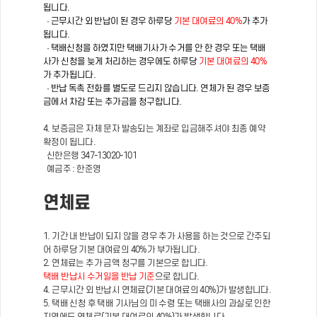
됩니다.
· 근무시간 외 반납이 된 경우 하루당
기본 대여료의 40%
가 추가
됩니다.
· 택배신청을 하였지만 택배기사가 수거를 안 한 경우 또는 택배
사가 신청을 늦게 처리하는 경우에도 하루당
기본 대여료의 40%
가 추가됩니다.
· 반납 독촉 전화를 별도로 드리지 않습니다. 연체가 된 경우 보증
금에서 차감 또는 추가금을 청구합니다.
4. 보증금은 자체 문자 발송되는 계좌로 입금해주셔야 최종 예약
확정이 됩니다.
신한은행 347-13020-101
예금주 : 한준영
연체료
1. 기간 내 반납이 되지 않을 경우 추가 사용을 하는 것으로 간주되
어 하루당 기본 대여료의 40%가 부가됩니다.
2. 연체료는 추가 금액 청구를 기본으로 합니다.
택배 반납시 수거일을 반납 기준
으로 합니다.
4. 근무시간 외 반납시 연체료(기본 대여료의 40%)가 발생합니다.
5. 택배 신청 후 택배 기사님의 미 수령 또는 택배사의 과실로 인한
지연에도 연체료(기본 대여료의 40%)가 발생합니다.