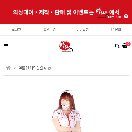
1day close
로그인
회원가입
마이쇼핑
1:1문의
0
할로윈,캐릭터의상