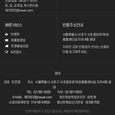
전화상담 : 09:00 ~ 19:00
토, 일, 공휴일 게시판이용
5970033@naver.com
빠른서비스
반품주소안내
이벤트
서울특별시 서초구 서초중앙로18 쌍
용플레티넘 지하 4층 광대
제품동영상
주문배송조회
자세한 교환·반품절차 안내는
상품하
단을 참고해주세요.
A/S접수
광대
대표
한준영
주소
서울특별시 서초구 서초중앙로18 쌍용플레티넘 지하 4층 광
대
TEL
02-597-0033
FAX
02-597-0035
E-MAIL
5970033@naver.com
개인정보책임관리자
한준영
사업자등록번호
214-09-54530
통신판매업신고번호
제 09015호
COPYRIGHT © 2021 광대 ALL RIGHTS RESERVED.