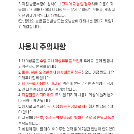
3. 직접 방문수령이 원칙이나
고객이 요청 할 경우
택배 이용이 가
능합니다. 택배사 이용시 사정 또는 문제로 발생한 오배송, 배송 지
연은 광대가 책임지지 않습니다.
(단, 광대의 늦은 물건발송 또는 오발송에 대해서는 광대가 책임지
고 해결합니다.)
사용시 주의사항
1. 대여상품은
수령 즉시 이상유무를 확인
해 주세요. 문제 발생시
고객센터로 연락바랍니다.
2.
파손, 분실, 오염발생시 배상비용을 청구
하오니 이점 반드시 유
의해주시길 바랍니다.
3.
테이프를 사용하지 마세요.
의상에 본드로 인한 끈적임이 남게
되면 다음 손님께 대여가 불가능합니다.
4.
다림질을 하지마세요.
특히 열 다리미 사용시 의상이 눌러 붙거
나 금박이 훼손됩니다.
5. 임시로 고정하신
핀, 시침 등은 원상태로 제거
해서 반납해주셔
야 합니다.
6. 사용하다
단추, 소품 등의 부속품이 떨어진 경우 꼭 반납시 동봉
부탁드립니다.
7. 회원이 장비를 대여 후 아무런 연락 없이 7일간 반납이 안되었다