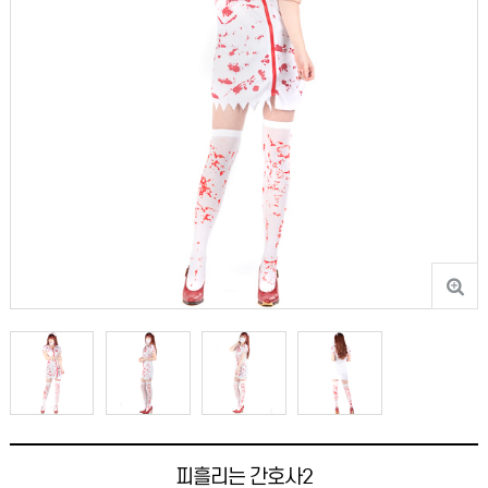
피흘리는 간호사2