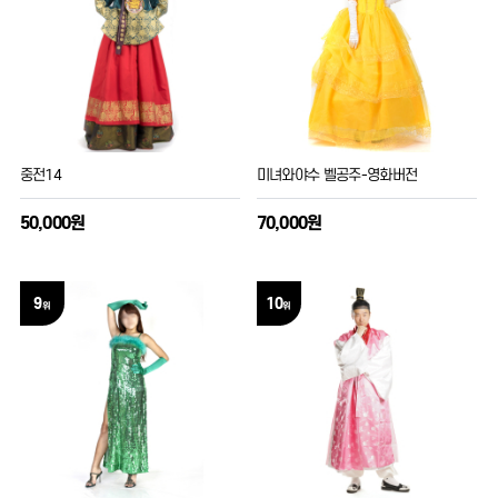
중전14
미녀와야수 벨공주-영화버전
50,000원
70,000원
9
10
위
위