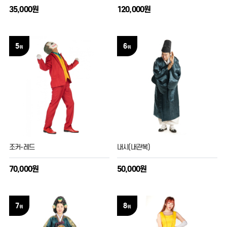
35,000원
120,000원
5
6
위
위
조커-레드
내시(내관복)
70,000원
50,000원
7
8
위
위