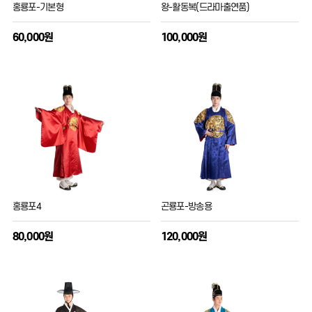
홍룡포-기본형
왕-활동복(드라마출연품)
60,000원
100,000원
홍룡포4
곤룡포-방송용
80,000원
120,000원