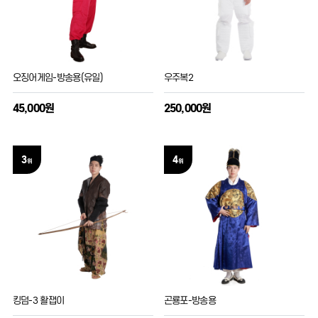
오징어게임-방송용(유일)
우주복2
45,000원
250,000원
3
4
위
위
킹덤-3 활잽이
곤룡포-방송용