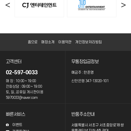
<
>
홈으로
매장소개
이용약관
개인정보처리방침
고객센터
무통장입금정보
02-597-0033
예금주 : 한준영
매 장 : 10:00 ~ 19:00
신한은행 347-13020-101
전화상담 : 09:00 ~ 19:00
토, 일, 공휴일 게시판이용
5970033@naver.com
빠른서비스
반품주소안내
이벤트
서울특별시 서초구 서초중앙로18 쌍
용플레티넘 지하 4층 광대