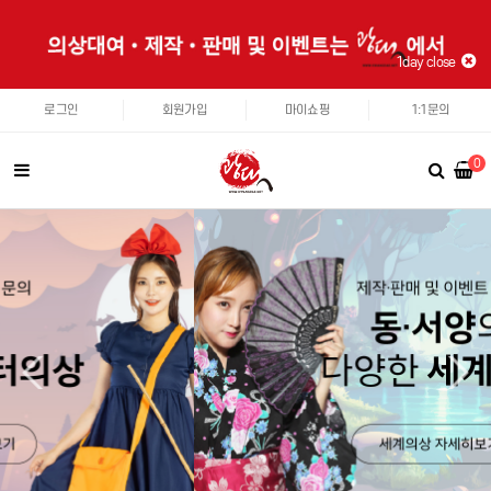
1day close
로그인
회원가입
마이쇼핑
1:1문의
0