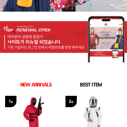
NEW ARRIVALS
BEST ITEM
1
2
위
위